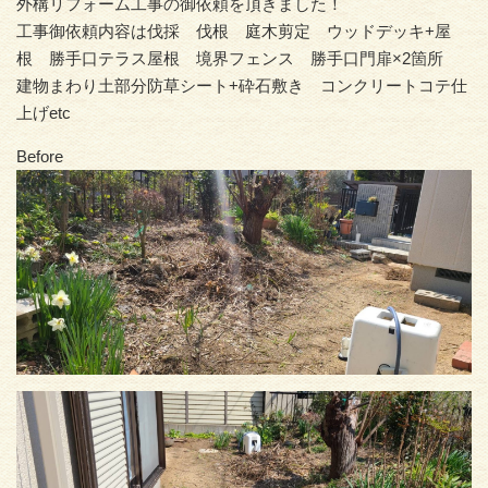
外構リフォーム工事の御依頼を頂きました！
工事御依頼内容は伐採 伐根 庭木剪定 ウッドデッキ+屋
根 勝手口テラス屋根 境界フェンス 勝手口門扉×2箇所
建物まわり土部分防草シート+砕石敷き コンクリートコテ仕
上げetc
Before