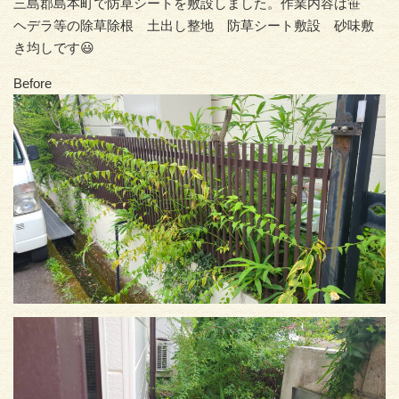
三島郡島本町で防草シートを敷設しました。作業内容は笹
ヘデラ等の除草除根 土出し整地 防草シート敷設 砂味敷
き均しです😃
Before