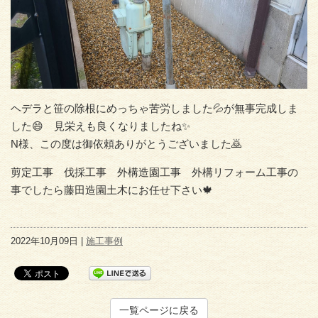
ヘデラと笹の除根にめっちゃ苦労しました💦が無事完成しま
した😄 見栄えも良くなりましたね✨
N様、この度は御依頼ありがとうございました🙇
剪定工事 伐採工事 外構造園工事 外構リフォーム工事の
事でしたら藤田造園土木にお任せ下さい🍁
2022年10月09日 |
施工事例
一覧ページに戻る