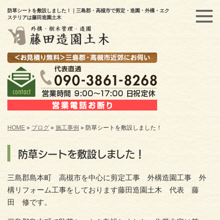
防草シートを敷設しました！｜三島郡・高槻市で剪定・造園・外構・エク
ステリアは藤田造園土木
HOME
»
ブログ
»
施工事例
»
防草シートを敷設しました！
防草シートを敷設しました！
三島郡島本町 高槻市を中心に剪定工事 外構造園工事 外
構リフォーム工事をしております藤田造園土木 代表 藤
田 修です。