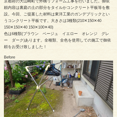
京都府の大山崎町で外構リフォーム工事を行いました。御依
頼内容は裏庭の土の部分をタイルかコンクリート平板等を敷
設。今回、ご提案した材料は東洋工業のガンデブリックとい
うコンクリート平板です。大きさは3種類(210✕150✕40
150✕150✕40 150✕100✕40)
色は6種類(ブラウン ベージュ イエロー オレンジ グレ
ー ダーク)あります。全種類、全色を使用しての施工で御依
頼をお受け致しました！
Before