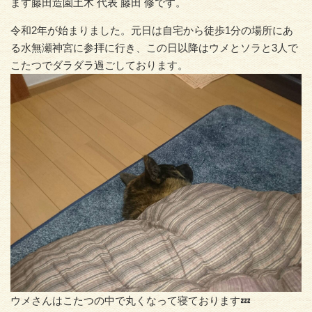
ます藤田造園土木 代表 藤田 修です。
令和2年が始まりました。元日は自宅から徒歩1分の場所にあ
る水無瀬神宮に参拝に行き、この日以降はウメとソラと3人で
こたつでダラダラ過ごしております。
ウメさんはこたつの中で丸くなって寝ております💤