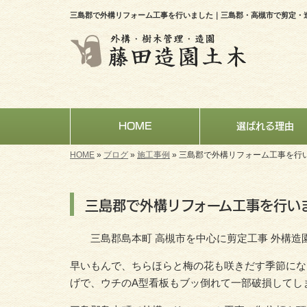
三島郡で外構リフォーム工事を行いました｜三島郡・高槻市で剪定・
HOME
選ばれる理由
HOME
»
ブログ
»
施工事例
»
三島郡で外構リフォーム工事を行
三島郡で外構リフォーム工事を行い
三島郡島本町 高槻市を中心に剪定工事 外構造
早いもんで、ちらほらと梅の花も咲きだす季節にな
げで、ウチのA型看板もブッ倒れて一部破損してしま