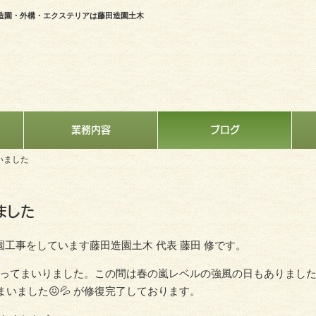
造園・外構・エクステリアは藤田造園土木
業務内容
ブログ
いました
ました
園工事をしています藤田造園土木 代表 藤田 修です。
ってまいりました。この間は春の嵐レベルの強風の日もありまし
いました😖💦 が修復完了しております。