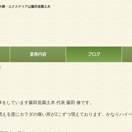
外構・エクステリアは藤田造園土木
業務内容
ブログ
た
事をしています藤田造園土木 代表 藤田 修です。
増える度にカラダの痛い所が2こずつ増えております。かなりハイ