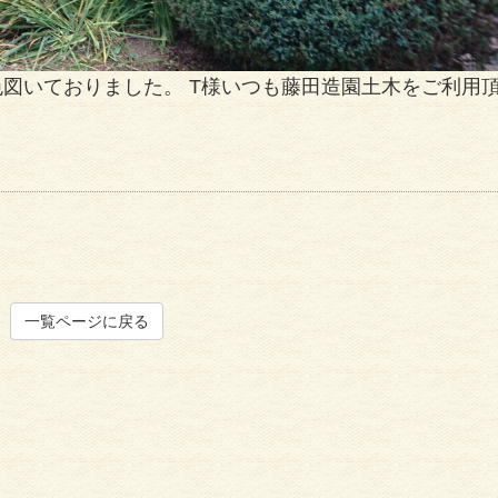
剪定
住宅リフォーム一式
図いておりました。 T様いつも藤田造園土木をご利用
一覧ページに戻る