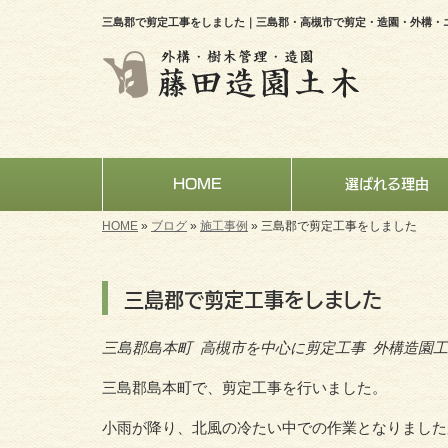
三島郡で剪定工事をしました｜三島郡・高槻市で剪定・造園・外構・
HOME
選ばれる理由
HOME
»
ブログ
»
施工事例
»
三島郡で剪定工事をしました
三島郡で剪定工事をしました
三島郡島本町 高槻市を中心に剪定工事 外構造園工
三島郡島本町で、剪定工事を行いました。
小雨が降り、北風の冷たい中での作業となりました