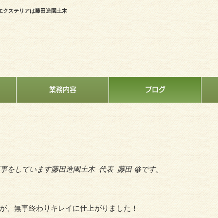
エクステリアは藤田造園土木
業務内容
ブログ
事をしています藤田造園土木 代表 藤田 修です。
が、無事終わりキレイに仕上がりました！