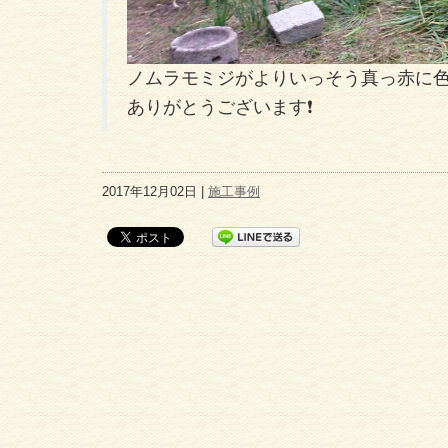
ノムラモミジがよりいっそう真っ赤に色
ありがとうございます❗
2017年12月02日 |
施工事例